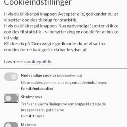
Cookieindstillinger
o
Referat Februar 2025
l
Hvis du klikker på knappen ’Accepter alle’, godkender du, at
d
vi sætter cookies til brug for statistik.
e
Referat Marts 2025
Hvis du klikker på knappen ’Kun nødvendige,’ sætter vi ikke
t
cookies til statistik – vi benytter dog en cookie for at huske
dit valg.
Klikker du på ’Gem valgte’ godkender du, at vi sætter
Referat April 2025
cookies for de kategorier du har krydset af.
Læs mere i
cookiepolitik
.
Referat Maj 2025
Nødvendige cookies
(altid nødvendig)
Disse cookies gemmer dine valg om cookieindstillinger.
Referat Juni 2025
Formål
:
Funktionalitet
SiteImprove
Referat August 2025
Trafikanalyse fra Siteimprove som bruges til at følge de
besøgendes brug af siderne
Formål
:
Analyse
Referat September 2025
Matomo