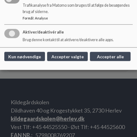
Trafikanalyse fra Matomo som bruges til at følge de besøgendes
brug af siderne.
Formål
:
Analyse
Referat Oktober 2025
Aktiver/deaktivér alle
Brug denne kontakt til at aktivere/deaktivere alle apps.
Referat November 2025
Kun nødvendige
Accepter valgte
Accepter alle
Referat December 2025
Kildegårdskolen
Dildhaven 40 og Krogestykket 35, 2730 Herlev
kildegaardskolen@herlev.dk
Vest Tlf: +45 44525550 - Øst Tlf: +45 44525600
EAN NR.
5798008769207