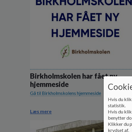
Birkholmskolen har fået ny
hjemmeside
Cookie
Gå til Birkholmskolens hjemmeside
Hvis du klik
statistik.
Læs mere
Hvis du klik
benytter dog
Klikker du p
krydset af.