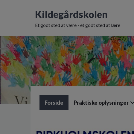
G
å
Kildegårdskolen
t
i
Et godt sted at være - et godt sted at lære
l
h
o
v
e
d
i
n
d
h
o
l
Forside
Praktiske oplysninger
d
e
t