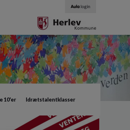
login
e 10'er
Idrætstalentklasser