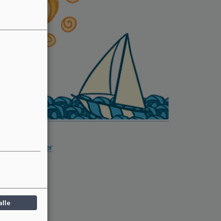
ieplan
eplan kan ses
her
:
 mere
alle