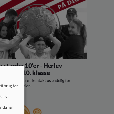
 stærke 10'er - Herlev
mmunes 10. klasse
kan du læse mere - kontakt os endelig for
il brug for
ligere information
 mere
k – vi
r du har