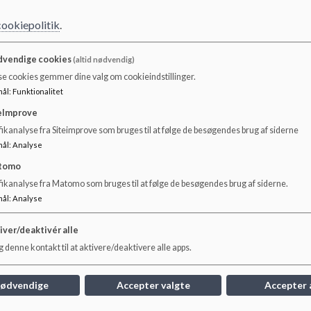
cookiepolitik
.
vendige cookies
(altid nødvendig)
se cookies gemmer dine valg om cookieindstillinger.
mål
:
Funktionalitet
eImprove
ikanalyse fra Siteimprove som bruges til at følge de besøgendes brug af siderne
mål
:
Analyse
tomo
KGS - en rettighedsskole
Fer
fikanalyse fra Matomo som bruges til at følge de besøgendes brug af siderne.
mål
:
Analyse
I 2017 blev Kildegårdskolen certificeret som en
Feri
Unicef Rettighedsskole.
iver/deaktivér alle
SFO
 denne kontakt til at aktivere/deaktivere alle apps.
Læs mere
Læs
nødvendige
Accepter valgte
Accepter 