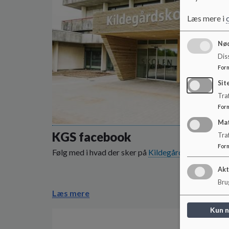
Læs mere i
Nød
Dis
For
Sit
Traf
For
Ma
KGS facebook
Tra
For
Følg med i hvad der sker på
Kildegårdskolen
Akt
Brug
Læs mere
Kun 