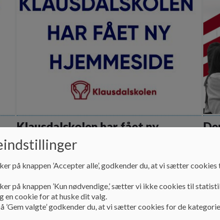
Klausdalskolen har fået ny
Den
hjemmeside
ko
indstillinger
Gå til Klausdalskolens hjemmeside
Her 
ker på knappen ’Accepter alle’, godkender du, at vi sætter cookies t
yder
Læs mere
Læs
ker på knappen ’Kun nødvendige,’ sætter vi ikke cookies til statisti
 en cookie for at huske dit valg.
å ’Gem valgte’ godkender du, at vi sætter cookies for de kategorie