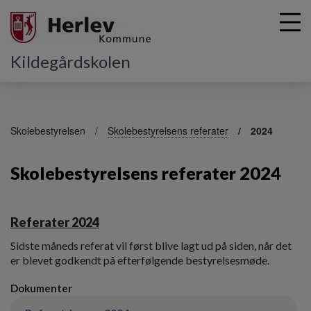
Kildegårdskolen
G
å
Skolebestyrelsen
Skolebestyrelsens referater
2024
t
i
Skolebestyrelsens referater 2024
l
h
o
v
Referater 2024
e
d
Sidste måneds referat vil først blive lagt ud på siden, når det
i
er blevet godkendt på efterfølgende bestyrelsesmøde.
n
d
Dokumenter
h