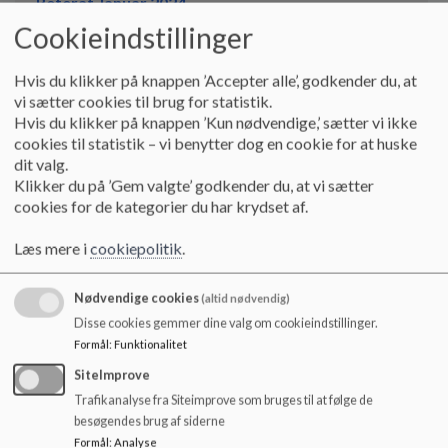
Referat Januar 2024
o
l
Cookieindstillinger
d
e
Referat Februar 2024
Hvis du klikker på knappen ’Accepter alle’, godkender du, at
t
vi sætter cookies til brug for statistik.
Hvis du klikker på knappen ’Kun nødvendige,’ sætter vi ikke
cookies til statistik – vi benytter dog en cookie for at huske
Referat Marts 2024
dit valg.
Klikker du på ’Gem valgte’ godkender du, at vi sætter
cookies for de kategorier du har krydset af.
Referat April 2024
Læs mere i
cookiepolitik
.
Referat Maj 2024
Nødvendige cookies
(altid nødvendig)
Disse cookies gemmer dine valg om cookieindstillinger.
Formål
:
Funktionalitet
Referat Juni 2024
SiteImprove
Trafikanalyse fra Siteimprove som bruges til at følge de
besøgendes brug af siderne
Referat August 2024
Formål
:
Analyse