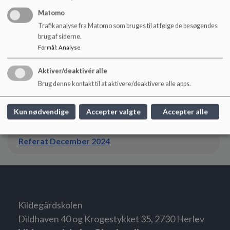
Matomo
Trafikanalyse fra Matomo som bruges til at følge de besøgendes
Referat September 2024
brug af siderne.
Formål
:
Analyse
Referat Oktober 2024
Aktiver/deaktivér alle
Brug denne kontakt til at aktivere/deaktivere alle apps.
Referat November 2024
Kun nødvendige
Accepter valgte
Accepter alle
Referat December 2024
Kildegårdskolen
Dildhaven 40 og Krogestykket 35, 2730 Herlev