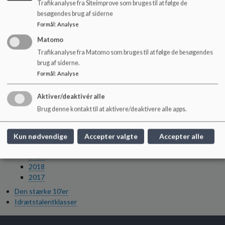
Trafikanalyse fra Siteimprove som bruges til at følge de
2025
besøgendes brug af siderne
2024
Formål
:
Analyse
2023
2022
Matomo
2021
Trafikanalyse fra Matomo som bruges til at følge de besøgendes
2020
brug af siderne.
Skolebestyrelsens referater
Formål
:
Analyse
2026
2025
Aktiver/deaktivér alle
2024
Brug denne kontakt til at aktivere/deaktivere alle apps.
2023
2022
2021
Kun nødvendige
Accepter valgte
Accepter alle
2020
2019
2018
2017
Den stærke 10'er
Idrætstalentklasser