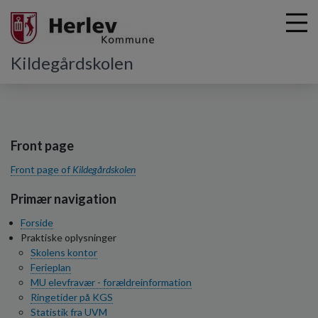
Kildegårdskolen
G
å
t
Front page
i
Front page of
Kildegårdskolen
l
h
Primær navigation
o
v
Forside
e
Praktiske oplysninger
d
Skolens kontor
i
Ferieplan
n
MU elevfravær - forældreinformation
d
Ringetider på KGS
h
Statistik fra UVM