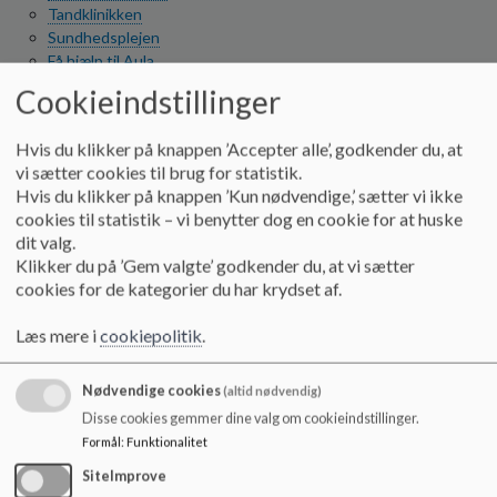
o
Tandklinikken
l
Sundhedsplejen
d
Få hjælp til Aula
e
Aula login
Cookieindstillinger
t
Skolemælk
Skolemad
Hvis du klikker på knappen ’Accepter alle’, godkender du, at
Vores skole
vi sætter cookies til brug for statistik.
Kildegårdskolens værdier
Hvis du klikker på knappen ’Kun nødvendige,’ sætter vi ikke
KGS - en rettighedsskole
cookies til statistik – vi benytter dog en cookie for at huske
Udskoling
dit valg.
SFO/Klub
Klikker du på ’Gem valgte’ godkender du, at vi sætter
Kildegårdskolens trivselspolitik
cookies for de kategorier du har krydset af.
Åben anonym Rådgivning til børn og Unge og deres forældre i
Herlev Kommune
Læs mere i
cookiepolitik
.
NEST-inspireret klasse
Sorgplan 2025
Nødvendige cookies
(altid nødvendig)
Skolebestyrelsen
Medlemmer af skolebestyrelsen
Disse cookies gemmer dine valg om cookieindstillinger.
Skolebestyrelsens principper
Formål
:
Funktionalitet
Skolebestyrelsens dagsordener
SiteImprove
2026