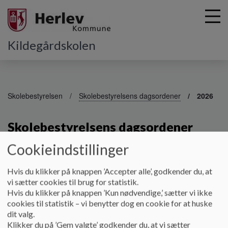
Kildegårdskolen
G
å
Skolebestyrelsen
Skolebestyrelsens dagsordener
2026
t
i
Skolebestyrelsens dagsordener
l
h
2026
Cookieindstillinger
o
v
e
Hvis du klikker på knappen ’Accepter alle’, godkender du, at
Dagsordner 2026
d
vi sætter cookies til brug for statistik.
i
Hvis du klikker på knappen ’Kun nødvendige,’ sætter vi ikke
Dokumenter
n
cookies til statistik – vi benytter dog en cookie for at huske
d
dit valg.
Dagsorden Januar 2026
h
Klikker du på ’Gem valgte’ godkender du, at vi sætter