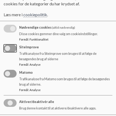
o
cookies for de kategorier du har krydset af.
l
Dagsorden Februar 2026
d
Læs mere i
cookiepolitik
.
e
t
Nødvendige cookies
(altid nødvendig)
Dagsorden Marts 2026
Disse cookies gemmer dine valg om cookieindstillinger.
Formål
:
Funktionalitet
SiteImprove
Dagsorden Maj 2026
Trafikanalyse fra Siteimprove som bruges til at følge de
besøgendes brug af siderne
Formål
:
Analyse
Dagsorden April 2026
Matomo
Trafikanalyse fra Matomo som bruges til at følge de besøgendes
brug af siderne.
Dagsorden Juni 2026
Formål
:
Analyse
Aktiver/deaktivér alle
Brug denne kontakt til at aktivere/deaktivere alle apps.