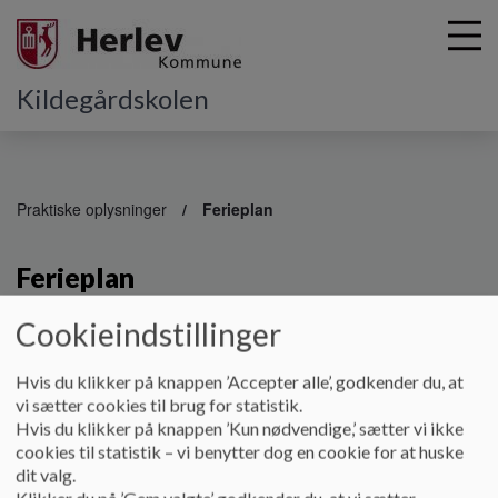
Kildegårdskolen
G
å
Praktiske oplysninger
Ferieplan
t
i
Ferieplan
l
h
o
Cookieindstillinger
v
Ferieplan kan ses
her
e
Hvis du klikker på knappen ’Accepter alle’, godkender du, at
SFO:
d
vi sætter cookies til brug for statistik.
i
Hvis du klikker på knappen ’Kun nødvendige,’ sætter vi ikke
Der vil være sampasning på afd. Vest i ugerne 28, 29, 30 og
n
cookies til statistik – vi benytter dog en cookie for at huske
31. (grundet ombygning på Øst.)
d
dit valg.
h
Klikker du på ’Gem valgte’ godkender du, at vi sætter