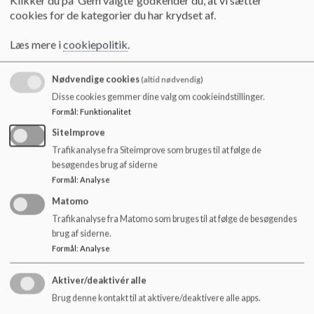
Åbningstiderne er: 6:30-17:00 mandag-torsdag samt 6:30-
o
cookies for de kategorier du har krydset af.
16:00 fredag
l
d
Læs mere i
cookiepolitik
.
e
t
Klubben:
Nødvendige cookies
(altid nødvendig)
Disse cookies gemmer dine valg om cookieindstillinger.
Der er åbent hele sommerferien fra kl. 9:00-16:00
Formål
:
Funktionalitet
SiteImprove
Trafikanalyse fra Siteimprove som bruges til at følge de
Faste lukkedage:
besøgendes brug af siderne
Onsdag før påsken
Formål
:
Analyse
Grundlovsdag
Matomo
Fredagen efter Kr. Himmelfart
Trafikanalyse fra Matomo som bruges til at følge de besøgendes
Juleaftensdag
brug af siderne.
Mellem jul og nytår
Formål
:
Analyse
Nytårsaftensdag
Aktiver/deaktivér alle
Brug denne kontakt til at aktivere/deaktivere alle apps.