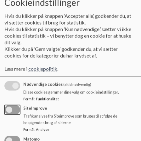
Cookieindstillinger
o
Dagsorden November 2023
l
d
Hvis du klikker på knappen ’Accepter alle’, godkender du, at
e
vi sætter cookies til brug for statistik.
Dagsorden Oktober 2023
t
Hvis du klikker på knappen ’Kun nødvendige,’ sætter vi ikke
cookies til statistik – vi benytter dog en cookie for at huske
dit valg.
Klikker du på ’Gem valgte’ godkender du, at vi sætter
Dagsorden September 2023
cookies for de kategorier du har krydset af.
Læs mere i
cookiepolitik
.
Dagsorden August 2023
Nødvendige cookies
(altid nødvendig)
Disse cookies gemmer dine valg om cookieindstillinger.
Dagsorden Juni 2023
Formål
:
Funktionalitet
SiteImprove
Trafikanalyse fra Siteimprove som bruges til at følge de
Dagsorden Maj 2023
besøgendes brug af siderne
Formål
:
Analyse
Matomo
Dagsorden April 2023