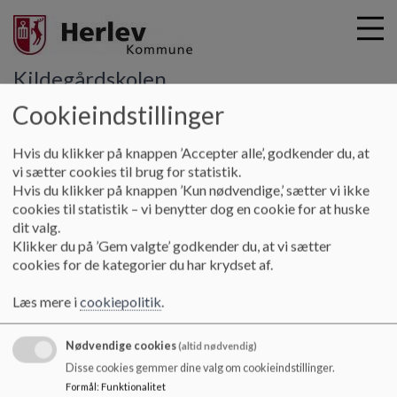
Kildegårdskolen
Cookieindstillinger
G
Hvis du klikker på knappen ’Accepter alle’, godkender du, at
å
Skolebestyrelsen
Skolebestyrelsens referater
vi sætter cookies til brug for statistik.
t
Hvis du klikker på knappen ’Kun nødvendige,’ sætter vi ikke
i
cookies til statistik – vi benytter dog en cookie for at huske
Skolebestyrelsens Referater
l
dit valg.
h
Klikker du på ’Gem valgte’ godkender du, at vi sætter
o
cookies for de kategorier du har krydset af.
v
Referater og årsberetninger fra skolebestyrelsen.
e
Læs mere i
cookiepolitik
.
Referater kommer på siden med en måneds forsinkelse, da
d
det skal godkendes på næste måneds møde. F.eks. referat fra
i
Januar måneds møde godkendes på Februar mødet.
Nødvendige cookies
n
(altid nødvendig)
d
Disse cookies gemmer dine valg om cookieindstillinger.
h
Formål
:
Funktionalitet