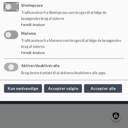
o
SiteImprove
l
Trafikanalyse fra Siteimprove som bruges til at følge de
Kildegårdskolen
d
besøgendes brug af siderne
e
Dildhaven 40 og Krogestykket 35, 2730 Herlev
Formål
:
Analyse
t
kildegaardskolen@herlev.dk
Matomo
Vest Tlf: +45 44525550 - Øst Tlf: +45 44525600
Trafikanalyse fra Matomo som bruges til at følge de besøgendes
EAN NR.
5798008769207
brug af siderne.
Sitemap
Formål
:
Analyse
Aktiver/deaktivér alle
Brug denne kontakt til at aktivere/deaktivere alle apps.
Cookie politik
Kun nødvendige
Accepter valgte
Accepter alle