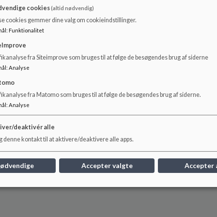
, at vi har et rettighedsråd hvor elevernes stemme og indflydelse e
vendige cookies
(altid nødvendig)
fra et klassecharter, at vi samler ind til Danmarksindsamlingen og
se cookies gemmer dine valg om cookieindstillinger.
skoler
her
.
mål
:
Funktionalitet
eImprove
ikanalyse fra Siteimprove som bruges til at følge de besøgendes brug af siderne
mål
:
Analyse
tomo
rlev
fikanalyse fra Matomo som bruges til at følge de besøgendes brug af siderne.
mål
:
Analyse
525600
iver/deaktivér alle
 denne kontakt til at aktivere/deaktivere alle apps.
nødvendige
Accepter valgte
Accepter 