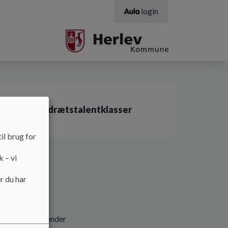
login
e 10'er
Idrætstalentklasser
il brug for
k – vi
r du har
 alle elever kender