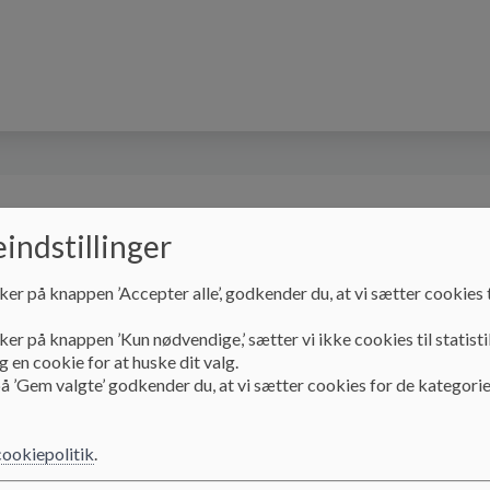
Vores skole
Skolebestyrelsen
Den stærk
indstillinger
ker på knappen ’Accepter alle’, godkender du, at vi sætter cookies t
ker på knappen ’Kun nødvendige,’ sætter vi ikke cookies til statisti
 en cookie for at huske dit valg.
å ’Gem valgte’ godkender du, at vi sætter cookies for de kategorie
n rettighedsskole
cookiepolitik
.
dskolen certificeret som en Unicef Rettighedsskole. Det betyder at